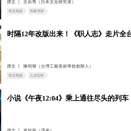
撰文
文自秀（日本文化研究者）
华文阅读
作家书评
时隔12年改版出来！《职人志》走片全
撰文
陳明輝（台灣工藝美術學校創辦人）
华文阅读
人文社科
小说《午夜12:04》乘上通往尽头的列
撰文
黃筱茵（譯者）