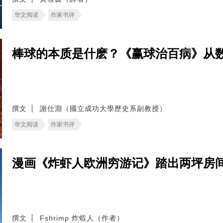
华文阅读
作家书评
棒球的本质是什麽？《赢球治百病》从
撰文
謝仕淵（國立成功大學歷史系副教授）
华文阅读
作家书评
漫画《炸虾人欧洲穷游记》踏出两坪房
撰文
Fshrimp 炸蝦人（作者）