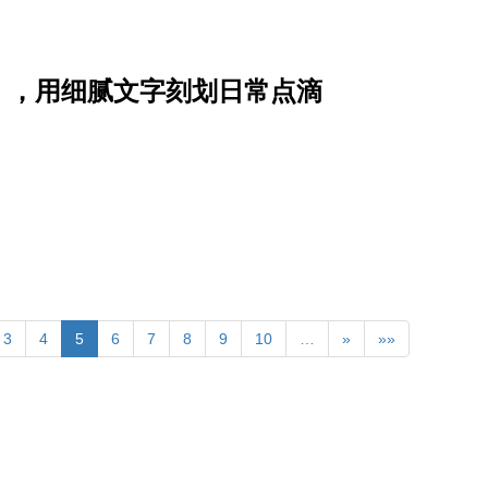
》，用细腻文字刻划日常点滴
3
4
5
6
7
8
9
10
…
»
»»