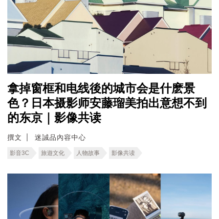
拿掉窗框和电线後的城市会是什麽景
色？日本摄影师安藤瑠美拍出意想不到
的东京｜影像共读
撰文
迷誠品內容中心
影音3C
旅遊文化
人物故事
影像共读