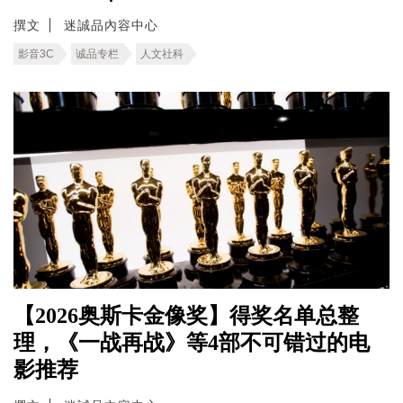
撰文
迷誠品內容中心
影音3C
诚品专栏
人文社科
【2026奥斯卡金像奖】得奖名单总整
理，《一战再战》等4部不可错过的电
影推荐