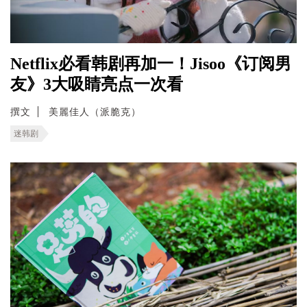
Netflix必看韩剧再加一！Jisoo《订阅男
友》3大吸睛亮点一次看
撰文
美麗佳人（派脆克）
迷韩剧