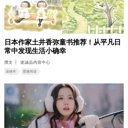
日本作家土井香弥童书推荐！从平凡日
常中发现生活小确幸
撰文
迷誠品內容中心
迷繪本
图像阅读