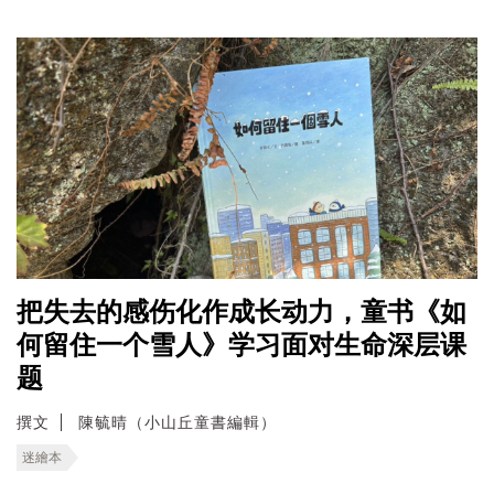
把失去的感伤化作成长动力，童书《如
何留住一个雪人》学习面对生命深层课
题
撰文
陳毓晴（小山丘童書編輯）
迷繪本