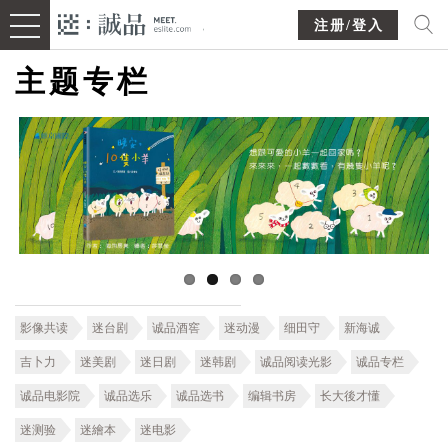
注册/登入
主题专栏
影像共读
迷台剧
诚品酒窖
迷动漫
细田守
新海诚
吉卜力
迷美剧
迷日剧
迷韩剧
诚品阅读光影
诚品专栏
诚品电影院
诚品选乐
诚品选书
编辑书房
长大後才懂
迷测验
迷繪本
迷电影