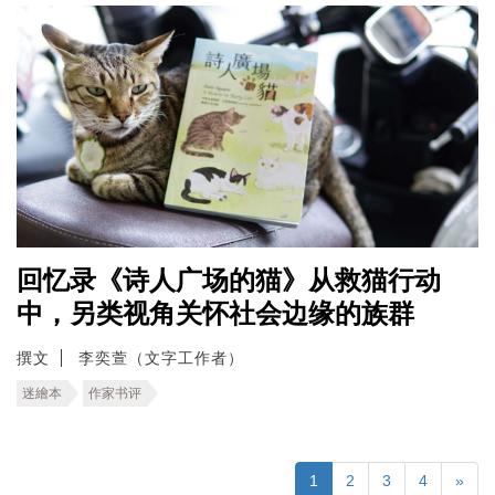
回忆录《诗人广场的猫》从救猫行动
中，另类视角关怀社会边缘的族群
撰文
李奕萱（文字工作者）
迷繪本
作家书评
1
2
3
4
»