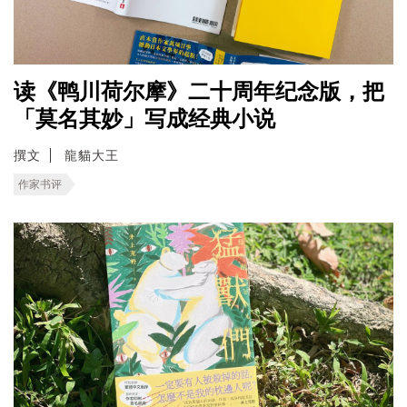
读《鸭川荷尔摩》二十周年纪念版，把
「莫名其妙」写成经典小说
撰文
龍貓大王
作家书评