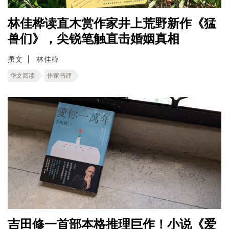
林佳桦读直木赏作家井上荒野新作《猛
兽们》，尖锐笔触直击婚姻真相
撰文
林佳樺
华文阅读
作家书评
吉田修一首部本格推理巨作！小说《爱