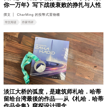
你一万年》写下战後衰败的挣扎与人性
撰文
CharMing 的投幣式置物櫃
华文阅读
作家书评
淡江大桥的弧度，是建筑师札哈．哈蒂
留给台湾最後的作品──从《札哈．哈蒂
作品全集》窥探设计理念