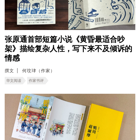
张原通首部短篇小说《黄昏最适合吵
架》描绘复杂人性，写下来不及倾诉的
情感
撰文
何玟珒（作家）
华文阅读
作家书评