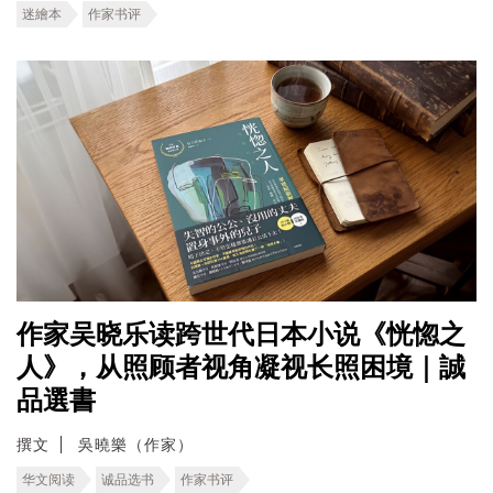
迷繪本
作家书评
作家吴晓乐读跨世代日本小说《恍惚之
人》，从照顾者视角凝视长照困境｜誠
品選書
撰文
吳曉樂（作家）
华文阅读
诚品选书
作家书评