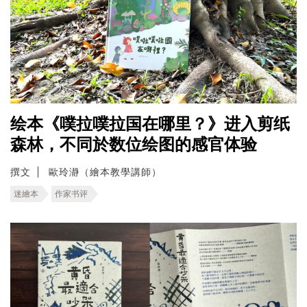
绘本《噗拉噗拉国在哪里？》进入剪纸
森林，不同於数位绘图的感官体验
撰文
歐玲瀞（繪本教學講師）
迷繪本
作家书评