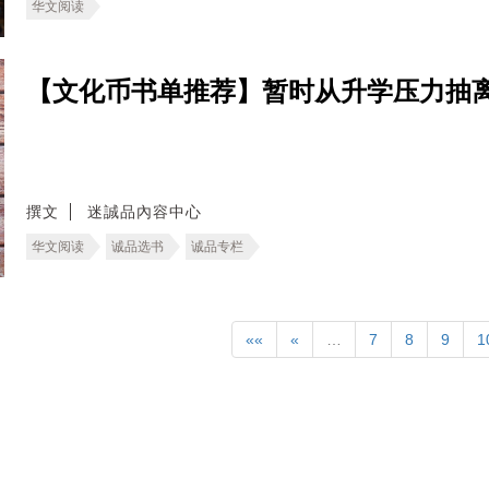
华文阅读
【文化币书单推荐】暂时从升学压力抽
撰文
迷誠品內容中心
华文阅读
诚品选书
诚品专栏
««
«
…
7
8
9
1