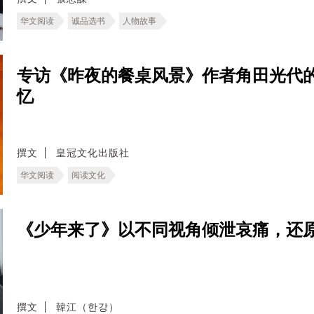
华文阅读
诚品选书
人物故事
专访《昨夜的餐桌风景》作者角田光代
忆
撰文
皇冠文化出版社
华文阅读
阅读文化
《少年来了》以不同视角倾泄哀痛，还
撰文
韓江（한강）