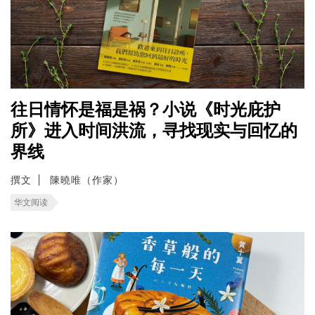
往日情怀是福是祸？小说《时光庇护
所》进入时间洪流，寻找现实与回忆的
界线
撰文
陳曉唯（作家）
华文阅读