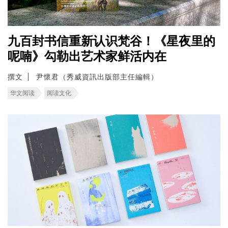
九百封书信重新认识梵谷！《星夜里的
呢喃》勾勒出艺术家鲜活内在
撰文
尹懷君（秀威資訊出版部主任編輯）
华文阅读
阅读文化