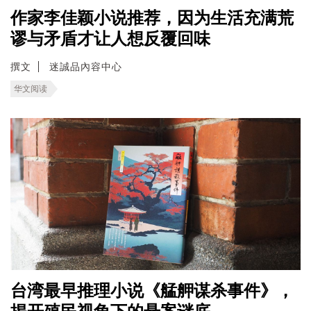
作家李佳颖小说推荐，因为生活充满荒
谬与矛盾才让人想反覆回味
撰文
迷誠品內容中心
华文阅读
台湾最早推理小说《艋舺谋杀事件》，