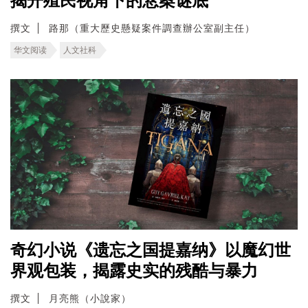
揭开殖民视角下的悬案谜底
撰文
路那（重大歷史懸疑案件調查辦公室副主任）
华文阅读
人文社科
奇幻小说《遗忘之国提嘉纳》以魔幻世
界观包装，揭露史实的残酷与暴力
撰文
月亮熊（小說家）