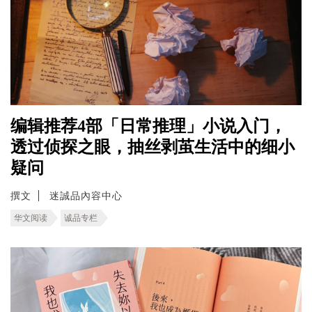
编辑推荐4部「日常推理」小说入门，
透过侦探之眼，抽丝剥茧生活中的细小
疑问
撰文
迷誠品內容中心
华文阅读
诚品专栏