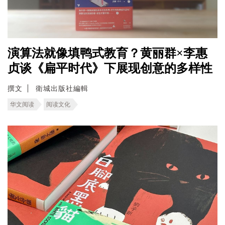
演算法就像填鸭式教育？黄丽群×李惠
贞谈《扁平时代》下展现创意的多样性
撰文
衛城出版社編輯
华文阅读
阅读文化