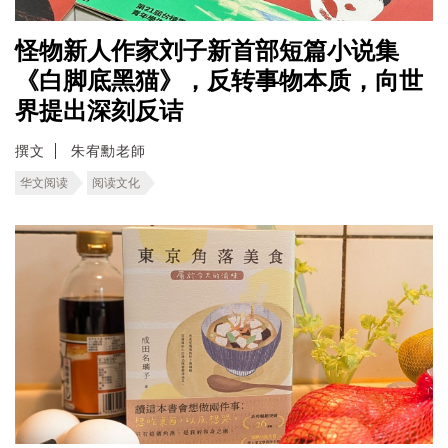
怪物新人作家刘子新首部短篇小说集
《白脚底黑猫》，反转事物本质，向世
界提出深刻反诘
撰文
朱宥勳老師
华文阅读
阅读文化