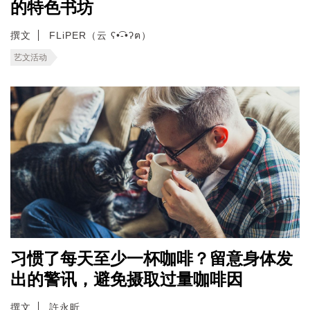
的特色书坊
撰文
FLiPER（云 ʕ•͡-•ʔฅ）
艺文活动
习惯了每天至少一杯咖啡？留意身体发
出的警讯，避免摄取过量咖啡因
撰文
許永昕