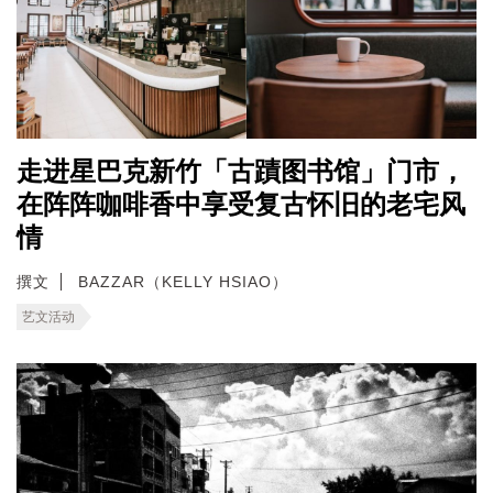
走进星巴克新竹「古蹟图书馆」门市，
在阵阵咖啡香中享受复古怀旧的老宅风
情
撰文
BAZZAR（KELLY HSIAO）
艺文活动