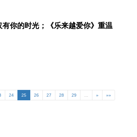
仅有你的时光；《乐来越爱你》重温
3
24
25
26
27
28
29
…
»
»»