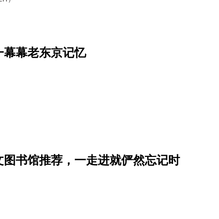
一幕幕老东京记忆
文图书馆推荐，一走进就俨然忘记时