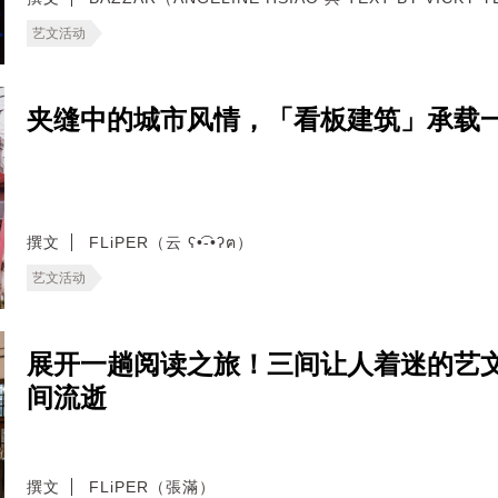
艺文活动
夹缝中的城市风情，「看板建筑」承载
撰文
FLiPER（云 ʕ•͡-•ʔฅ）
艺文活动
展开一趟阅读之旅！三间让人着迷的艺
间流逝
撰文
FLiPER（張滿）