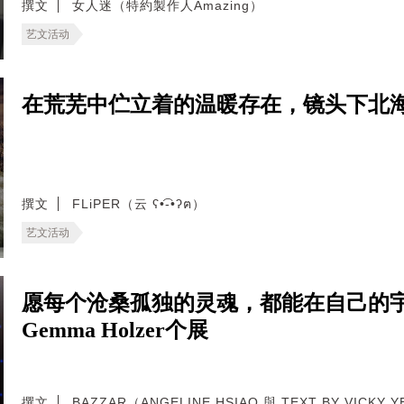
撰文
女人迷（特約製作人Amazing）
艺文活动
在荒芜中伫立着的温暖存在，镜头下北
撰文
FLiPER（云 ʕ•͡-•ʔฅ）
艺文活动
愿每个沧桑孤独的灵魂，都能在自己的
Gemma Holzer个展
撰文
BAZZAR（ANGELINE HSIAO 與 TEXT BY VICKY 