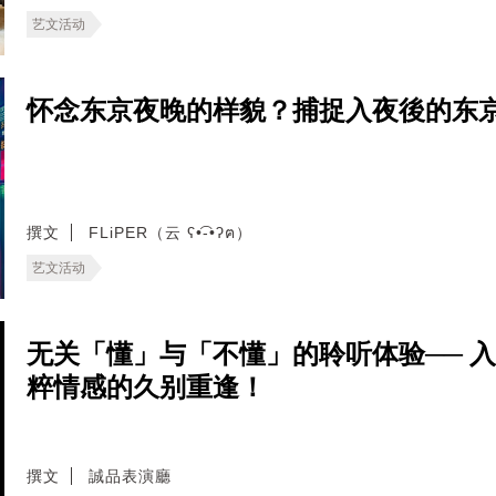
艺文活动
怀念东京夜晚的样貌？捕捉入夜後的东
撰文
FLiPER（云 ʕ•͡-•ʔฅ）
艺文活动
无关「懂」与「不懂」的聆听体验── 
粹情感的久别重逢！
撰文
誠品表演廳