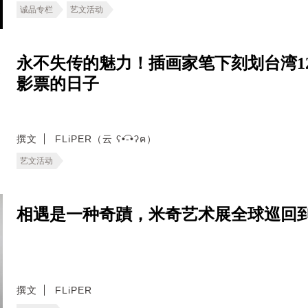
诚品专栏
艺文活动
永不失传的魅力！插画家笔下刻划台湾1
影票的日子
撰文
FLiPER（云 ʕ•͡-•ʔฅ）
艺文活动
相遇是一种奇蹟，米奇艺术展全球巡回
撰文
FLiPER