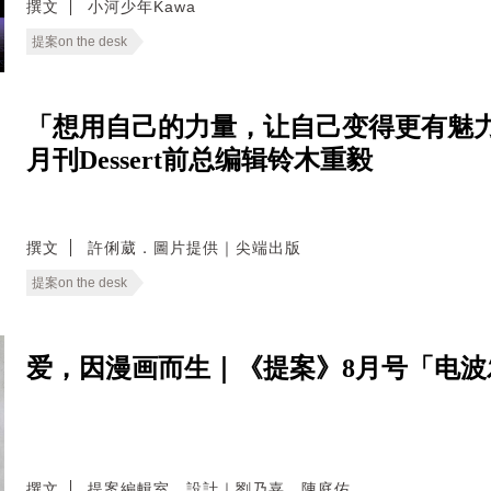
撰文
小河少年Kawa
提案on the desk
「想用自己的力量，让自己变得更有魅力
月刊Dessert前总编辑铃木重毅
撰文
許俐葳．圖片提供｜尖端出版
提案on the desk
爱，因漫画而生｜《提案》8月号「电
撰文
提案編輯室．設計｜劉乃嘉．陳庭佑