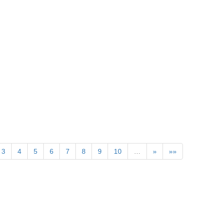
》
3
4
5
6
7
8
9
10
…
»
»»