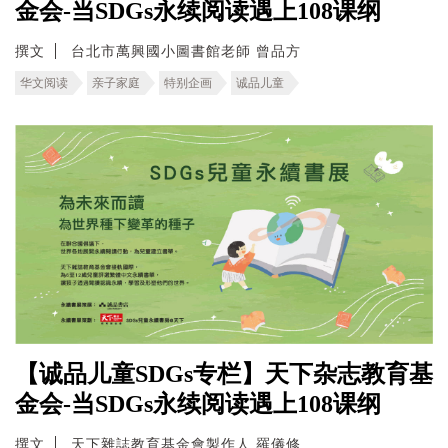
金会-当SDGs永续阅读遇上108课纲
撰文
台北市萬興國小圖書館老師 曾品方
华文阅读
亲子家庭
特别企画
诚品儿童
【诚品儿童SDGs专栏】天下杂志教育基
金会-当SDGs永续阅读遇上108课纲
撰文
天下雜誌教育基金會製作人 羅儀修