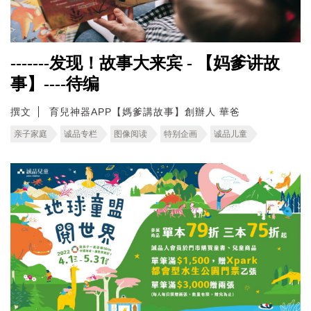
-------发现！故事大来宾 - 【妈爹讲故
事】----待编
撰文
育兒神器APP【媽爹講故事】創辦人 華爸
亲子家庭
诚品专栏
图像阅读
特别企画
诚品儿童