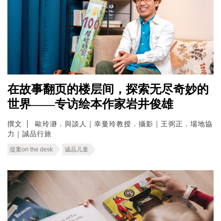
在故事翻页的楼层间，探索无尽奇妙的
世界——专访绘本作家岩井俊雄
撰文
歐玲瀞．與談人｜幸曼玲教授．攝影｜王弼正．場地協
力｜誠品行旅
提案on the desk
诚品儿童