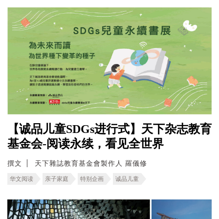
【诚品儿童SDGs进行式】天下杂志教育
基金会-阅读永续，看见全世界
撰文
天下雜誌教育基金會製作人 羅儀修
华文阅读
亲子家庭
特别企画
诚品儿童