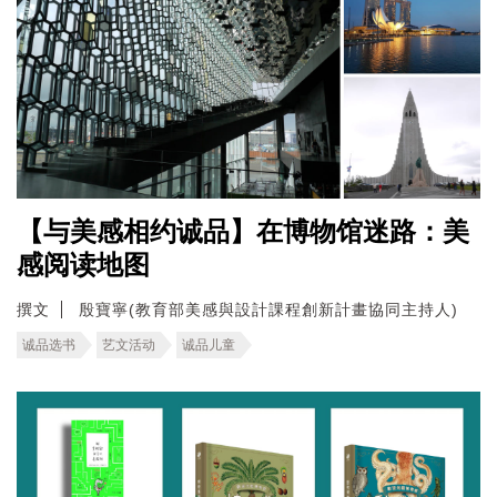
【与美感相约诚品】在博物馆迷路：美
感阅读地图
撰文
殷寶寧(教育部美感與設計課程創新計畫協同主持人)
诚品选书
艺文活动
诚品儿童