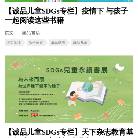
【诚品儿童SDGs专栏】疫情下 与孩子
一起阅读这些书籍
撰文
誠品書店
华文阅读
亲子家庭
诚品选书
诚品儿童
【诚品儿童SDGs专栏】天下杂志教育基