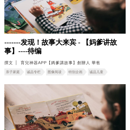
-------发现！故事大来宾 - 【妈爹讲故
事】----待编
撰文
育兒神器APP【媽爹講故事】創辦人 華爸
亲子家庭
诚品专栏
图像阅读
特别企画
诚品儿童