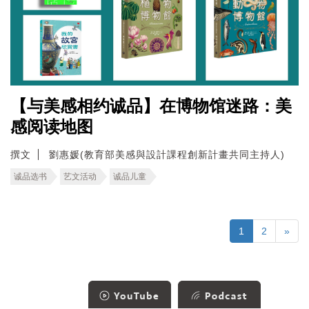
【与美感相约诚品】在博物馆迷路：美
感阅读地图
撰文
劉惠媛(教育部美感與設計課程創新計畫共同主持人)
诚品选书
艺文活动
诚品儿童
1
2
»