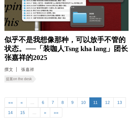
似乎不是我想像那种，可以放手不管的
状态。──「装咖人Tsng kha lang」团长
张嘉祥的2025
撰文
張嘉祥
提案on the desk
««
«
…
6
7
8
9
10
11
12
13
14
15
…
»
»»