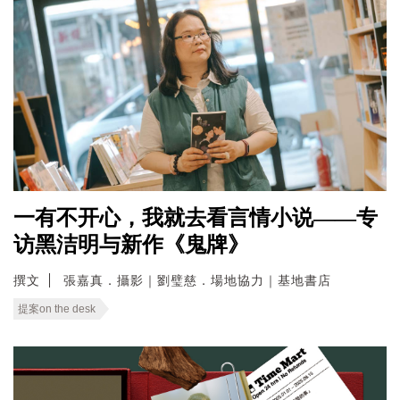
一有不开心，我就去看言情小说——专
访黑洁明与新作《鬼牌》
撰文
張嘉真．攝影｜劉璧慈．場地協力｜基地書店
提案on the desk