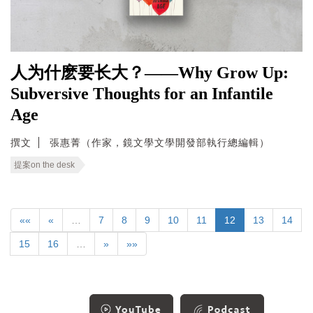
人为什麽要长大？——Why Grow Up:
Subversive Thoughts for an Infantile
Age
撰文
張惠菁（作家，鏡文學文學開發部執行總編輯）
提案on the desk
««
«
…
7
8
9
10
11
12
13
14
15
16
…
»
»»