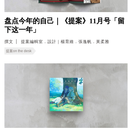
盘点今年的自己｜《提案》11月号「留
下这一年」
撰文
提案編輯室．設計｜楊育維．張逸帆．黃柔雅
提案on the desk