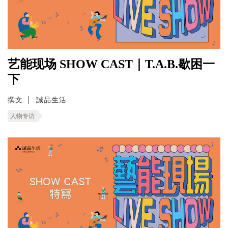
艺能现场 SHOW CAST｜T.A.B.歇困一
下
撰文
誠品生活
人物专访