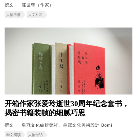
撰文
莊世瑩（作家）
人物故事
人文社科
开箱作家张爱玲逝世30周年纪念套书，
揭密书籍装帧的细腻巧思
撰文
皇冠文化編輯懿祥、皇冠文化美術設計 Bomi
华文阅读
人物专访