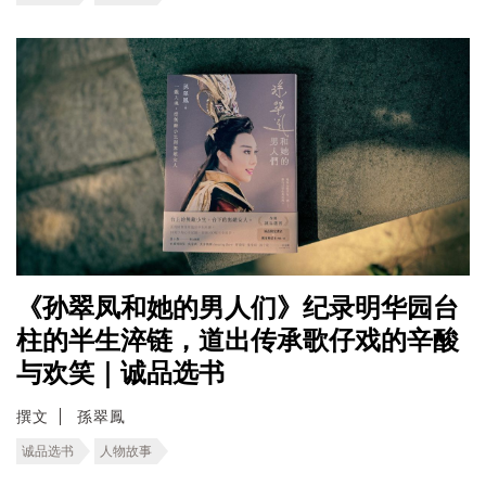
《孙翠凤和她的男人们》纪录明华园台
柱的半生淬链，道出传承歌仔戏的辛酸
与欢笑｜诚品选书
撰文
孫翠鳳
诚品选书
人物故事