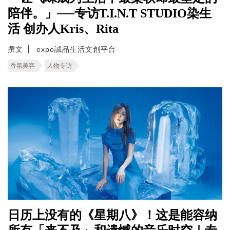
陪伴。」──专访T.I.N.T STUDIO染生
活 创办人Kris、Rita
撰文
expo誠品生活文創平台
香氛美容
人物专访
日历上没有的《星期八》！这是能容纳