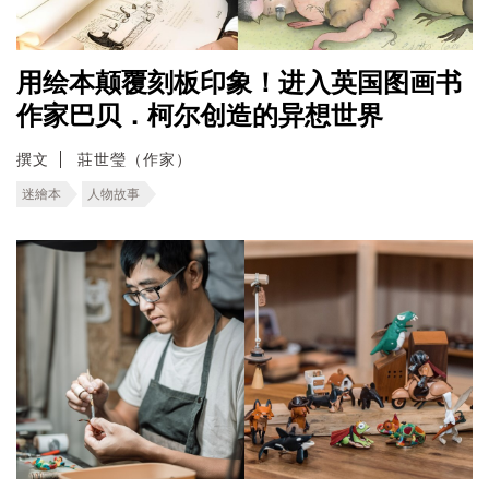
用绘本颠覆刻板印象！进入英国图画书
作家巴贝．柯尔创造的异想世界
撰文
莊世瑩（作家）
迷繪本
人物故事