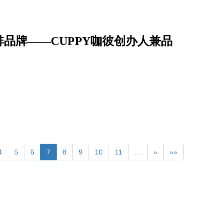
品牌——CUPPY咖彼创办人兼品
4
5
6
7
8
9
10
11
…
»
»»