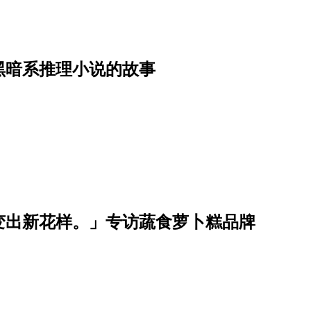
黑暗系推理小说的故事
变出新花样。」专访蔬食萝卜糕品牌