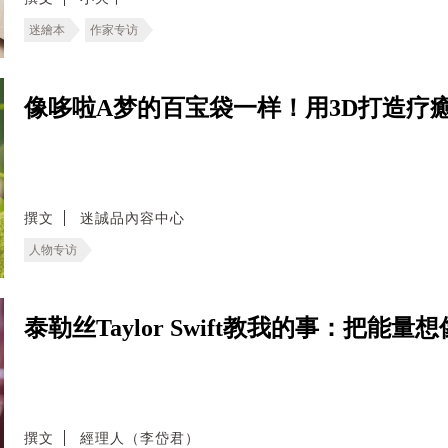
迷繪本
作家专访
像哆啦A梦的百宝袋一样！用3D打造疗
撰文
迷誠品內容中心
人物专访
泰勒丝Taylor Swift教我的事：把
撰文
經理人（李岱君）