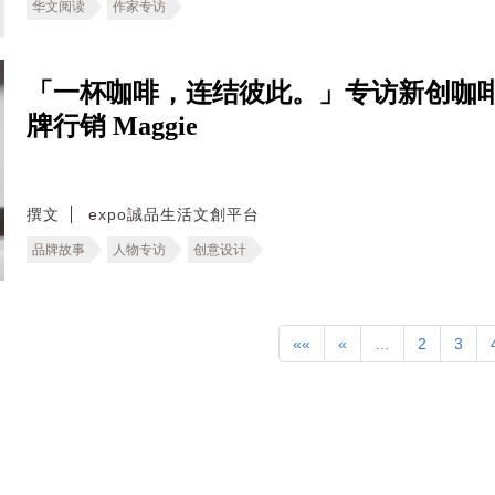
华文阅读
作家专访
「一杯咖啡，连结彼此。」专访新创咖啡
牌行销 Maggie
撰文
expo誠品生活文創平台
品牌故事
人物专访
创意设计
««
«
…
2
3