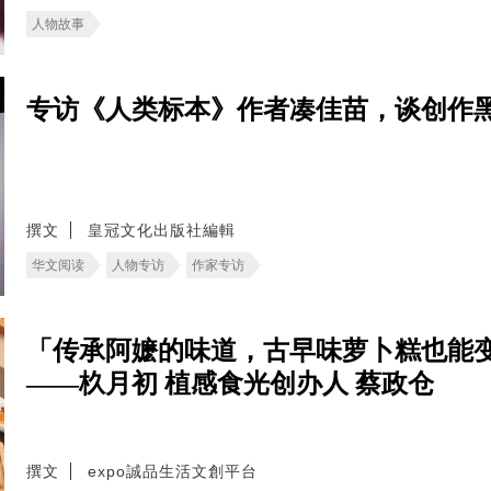
人物故事
专访《人类标本》作者凑佳苗，谈创作
撰文
皇冠文化出版社編輯
华文阅读
人物专访
作家专访
「传承阿嬷的味道，古早味萝卜糕也能
——杦月初 植感食光创办人 蔡政仓
撰文
expo誠品生活文創平台