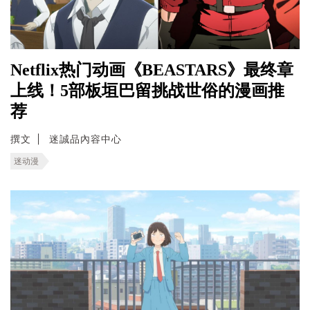
Netflix热门动画《BEASTARS》最终章
上线！5部板垣巴留挑战世俗的漫画推
荐
撰文
迷誠品內容中心
迷动漫