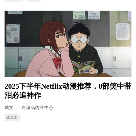
2025下半年Netflix动漫推荐，8部笑中带
泪必追神作
撰文
迷誠品內容中心
迷动漫