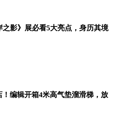
此岸之影》展必看5大亮点，身历其境
店！编辑开箱4米高气垫溜滑梯，放