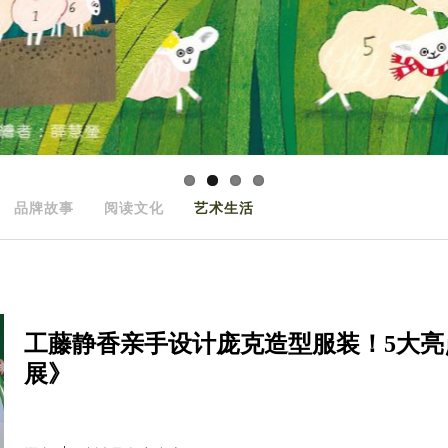
品牌故事
阅读文化
艺术生活
工藤静香亲手设计庞克造型服装！5大亮
展》