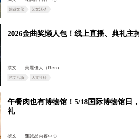
旅遊文化
艺文活动
2026金曲奖懒人包！线上直播、典礼
撰文
美麗佳人（Ren）
艺文活动
人文社科
午餐肉也有博物馆！5/18国际博物馆
礼
撰文
迷誠品內容中心