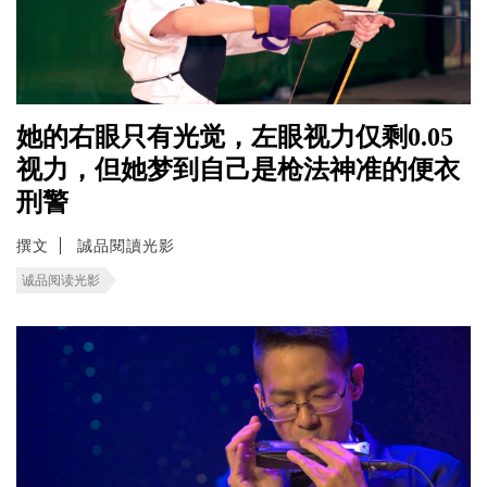
她的右眼只有光觉，左眼视力仅剩0.05
视力，但她梦到自己是枪法神准的便衣
刑警
撰文
誠品閱讀光影
诚品阅读光影