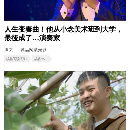
人生变奏曲！他从小念美术班到大学，
最後成了…演奏家
撰文
誠品閱讀光影
诚品阅读光影
诚品专栏