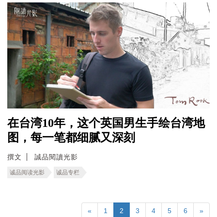
在台湾10年，这个英国男生手绘台湾地
图，每一笔都细腻又深刻
撰文
誠品閱讀光影
诚品阅读光影
诚品专栏
«
1
2
3
4
5
6
»