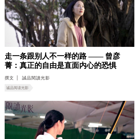
走一条跟别人不一样的路 —— 曾彦
菁：真正的自由是直面内心的恐惧
撰文
誠品閱讀光影
诚品阅读光影