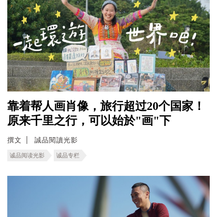
靠着帮人画肖像，旅行超过20个国家！
原来千里之行，可以始於"画"下
撰文
誠品閱讀光影
诚品阅读光影
诚品专栏