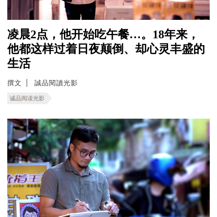
凌晨2点，他开始吃午餐…。18年来，
他都这样过着日夜颠倒、却心灵丰盛的
生活
撰文
誠品閱讀光影
诚品阅读光影