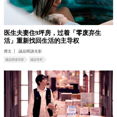
医生夫妻住9坪房，过着「零废弃生
活」重新找回生活的主导权
撰文
誠品閱讀光影
诚品阅读光影
诚品专栏