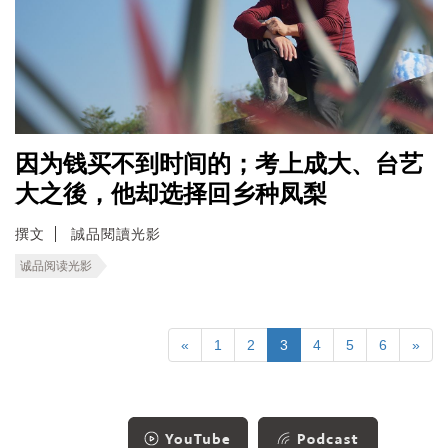
因为钱买不到时间的；考上成大、台艺
大之後，他却选择回乡种凤梨
撰文
誠品閱讀光影
诚品阅读光影
«
1
2
3
4
5
6
»