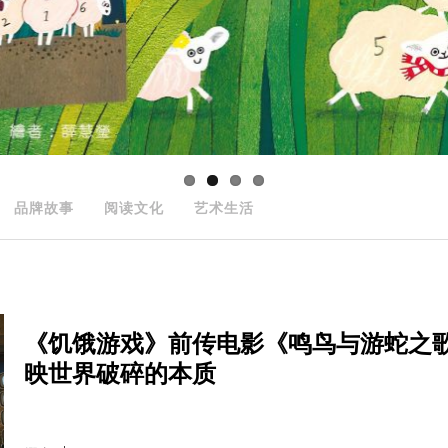
品牌故事
阅读文化
艺术生活
《饥饿游戏》前传电影《鸣鸟与游蛇之
映世界破碎的本质