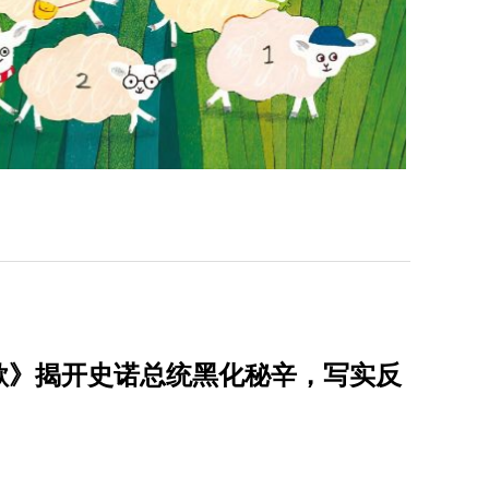
歌》揭开史诺总统黑化秘辛，写实反