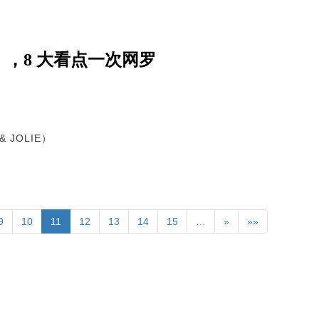
》，8 大看点一次网罗
& JOLIE）
9
10
11
12
13
14
15
…
»
»»