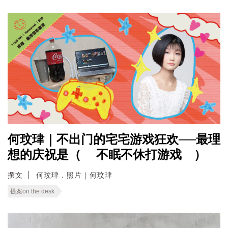
何玟珒｜不出门的宅宅游戏狂欢──最理
想的庆祝是（ 不眠不休打游戏 ）
撰文
何玟珒．照片｜何玟珒
提案on the desk