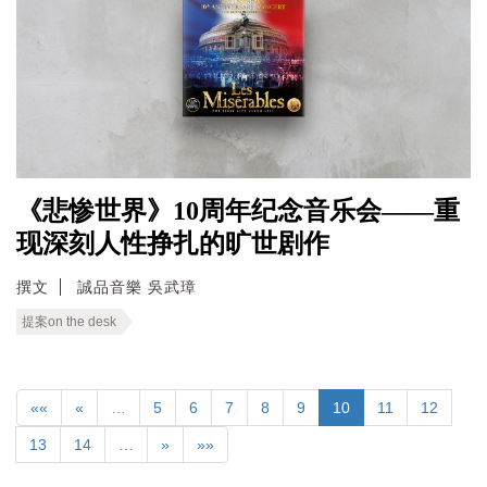
《悲惨世界》10周年纪念音乐会——重
现深刻人性挣扎的旷世剧作
撰文
誠品音樂 吳武璋
提案on the desk
««
«
…
5
6
7
8
9
10
11
12
13
14
…
»
»»