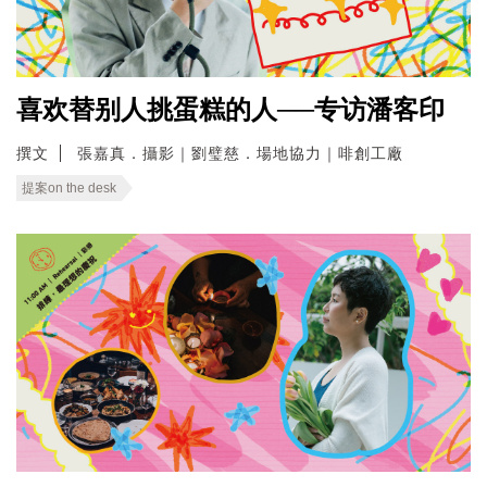
喜欢替别人挑蛋糕的人──专访潘客印
撰文
張嘉真．攝影｜劉璧慈．場地協力｜啡創工廠
提案on the desk