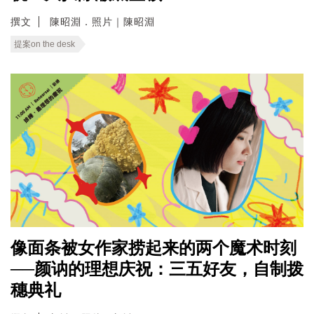
撰文
陳昭淵．照片｜陳昭淵
提案on the desk
像面条被女作家捞起来的两个魔术时刻
──颜讷的理想庆祝：三五好友，自制拨
穗典礼