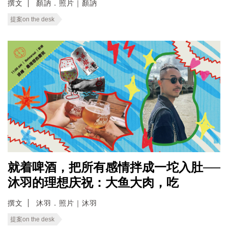
撰文
顏訥．照片｜顏訥
提案on the desk
就着啤酒，把所有感情拌成一坨入肚──
沐羽的理想庆祝：大鱼大肉，吃
撰文
沐羽．照片｜沐羽
提案on the desk