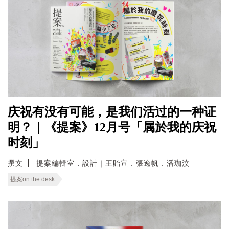
庆祝有没有可能，是我们活过的一种证
明？｜《提案》12月号「属於我的庆祝
时刻」
撰文
提案編輯室．設計｜王貽宣．張逸帆．潘珈汶
提案on the desk