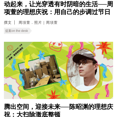
动起来，让光穿透有时阴暗的生活──周
项萱的理想庆祝：用自己的步调过节日
撰文
周項萱．照片｜周項萱
提案on the desk
腾出空间，迎接未来──陈昭渊的理想庆
祝：大扫除澈底整顿