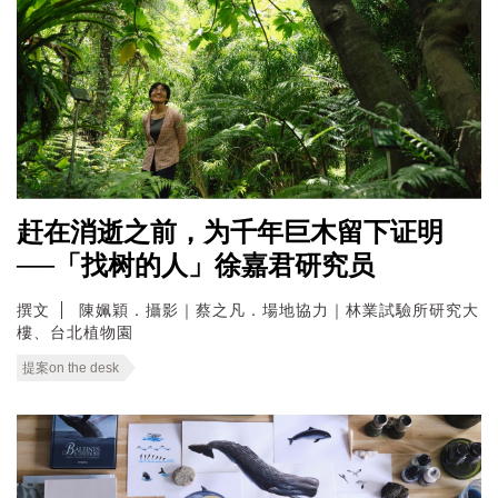
赶在消逝之前，为千年巨木留下证明
──「找树的人」徐嘉君研究员
撰文
陳姵穎．攝影｜蔡之凡．場地協力｜林業試驗所研究大
樓、台北植物園
提案on the desk