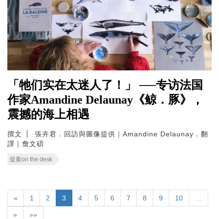
「牠们实在太迷人了！」 ──专访法国
作家Amandine Delaunay《鲸．豚》，
震撼的海上相遇
撰文
張卉君．回訪與圖像提供｜Amandine Delaunay．翻
譯｜詹文碩
提案on the desk
«
1
2
3
4
5
6
7
8
9
10
…
»
»»