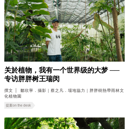
关於植物，我有一个世界级的大梦 ──
专访胖胖树王瑞闵
撰文
鄒欣寧．攝影｜蔡之凡．場地協力｜胖胖樹熱帶雨林文
化植物園
提案on the desk