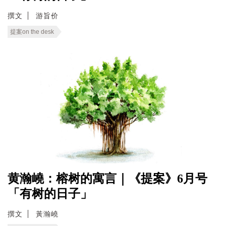
撰文
游旨价
提案on the desk
黄瀚嶢：榕树的寓言｜《提案》6月号
「有树的日子」
撰文
黃瀚嶢