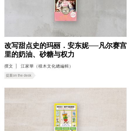
改写甜点史的玛丽．安东妮──凡尔赛宫
里的奶油、砂糖与权力
撰文
江家華（積木文化總編輯）
提案on the desk