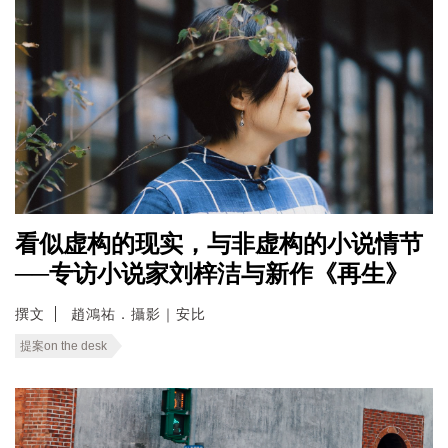
看似虚构的现实，与非虚构的小说情节
──专访小说家刘梓洁与新作《再生》
撰文
趙鴻祐．攝影｜安比
提案on the desk