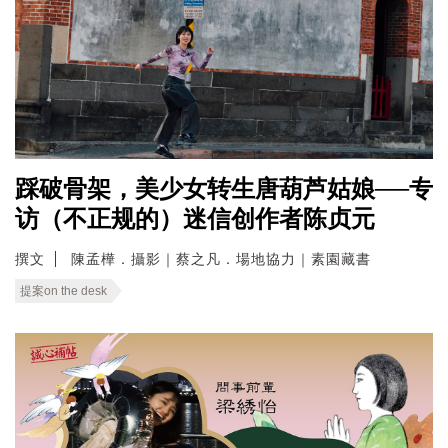
踩破骨架，美少女转生唐葫芦姑娘──专
访（不正规的）迷信创作者陈贞元
撰文
陳孟樺．攝影｜蔡之凡．場地協力｜素園藏書
提案on the desk