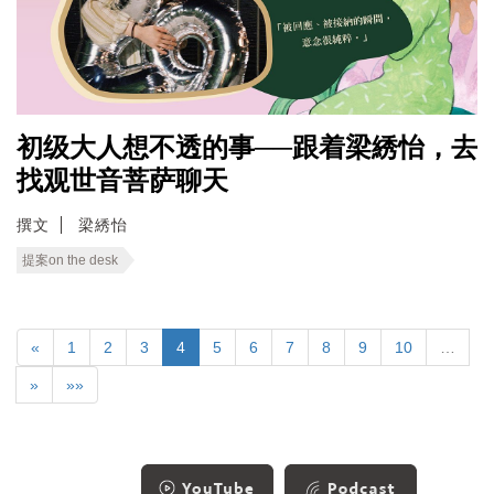
初级大人想不透的事──跟着梁綉怡，去
找观世音菩萨聊天
撰文
梁綉怡
提案on the desk
«
1
2
3
4
5
6
7
8
9
10
…
»
»»