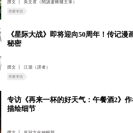
撰文
吳文君（閱讀盪鞦韆主筆）
作家专访
《星际大战》即将迎向50周年！传记漫
秘密
撰文
江灝（譯者）
作家专访
专访《再来一杯的好天气：午餐酒2》
描绘细节
撰文
皇冠文化編輯部