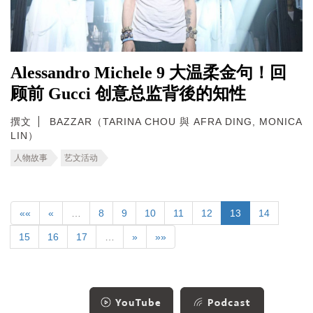
Alessandro Michele 9 大温柔金句！回
顾前 Gucci 创意总监背後的知性
撰文
BAZZAR（TARINA CHOU 與 AFRA DING, MONICA
LIN）
人物故事
艺文活动
««
«
…
8
9
10
11
12
13
14
15
16
17
…
»
»»