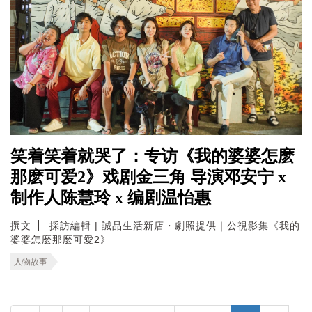
笑着笑着就哭了：专访《我的婆婆怎麽
那麽可爱2》戏剧金三角 导演邓安宁 x
制作人陈慧玲 x 编剧温怡惠
撰文
採訪編輯 | 誠品生活新店・劇照提供｜公視影集《我的
婆婆怎麼那麼可愛2》
人物故事