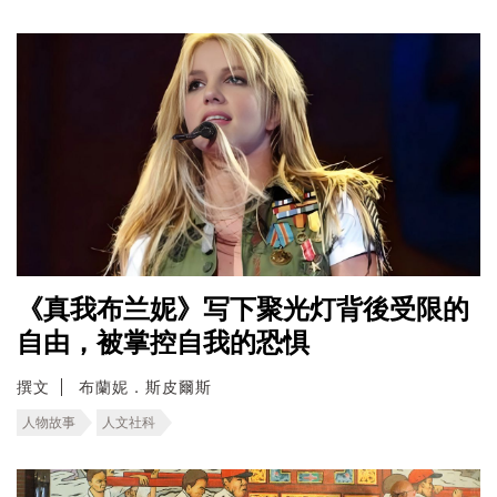
《真我布兰妮》写下聚光灯背後受限的
自由，被掌控自我的恐惧
撰文
布蘭妮．斯皮爾斯
人物故事
人文社科