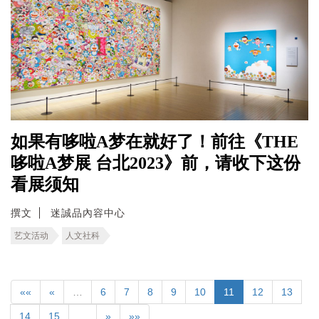
如果有哆啦A梦在就好了！前往《THE
哆啦A梦展 台北2023》前，请收下这份
看展须知
撰文
迷誠品內容中心
艺文活动
人文社科
««
«
…
6
7
8
9
10
11
12
13
14
15
…
»
»»