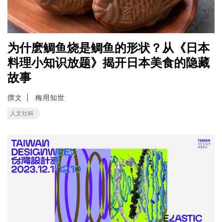
为什麽鲷鱼烧是鲷鱼的形状？从《日本
料理小知识放题》揭开日本美食的隐藏
故事
撰文
梅用知世
人文社科