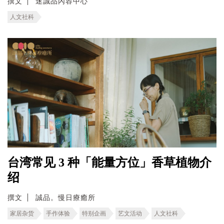
撰文
迷誠品內容中心
人文社科
台湾常见 3 种「能量方位」香草植物介
绍
撰文
誠品。慢日療癒所
家居杂货
手作体验
特别企画
艺文活动
人文社科