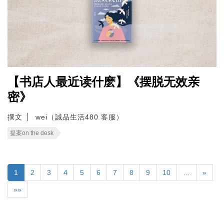
【书店人最近读什麽】《摆脱无效亲
密》
撰文
wei（誠品生活480 客服）
提案on the desk
1
2
3
4
5
6
7
8
9
10
…
»
»»