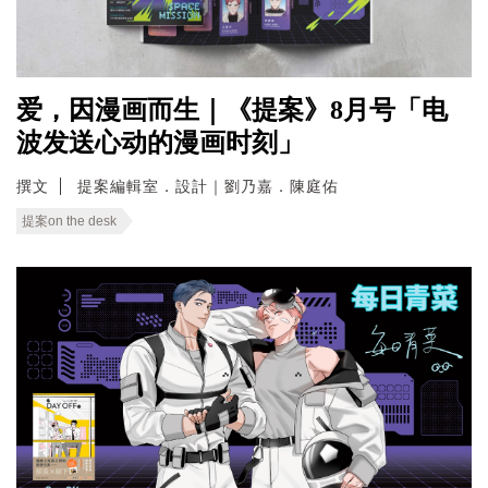
爱，因漫画而生｜《提案》8月号「电
波发送心动的漫画时刻」
撰文
提案編輯室．設計｜劉乃嘉．陳庭佑
提案on the desk