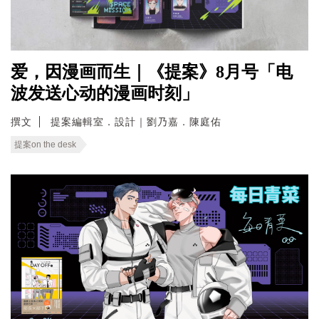
爱，因漫画而生｜《提案》8月号「电
波发送心动的漫画时刻」
撰文
提案編輯室．設計｜劉乃嘉．陳庭佑
提案on the desk