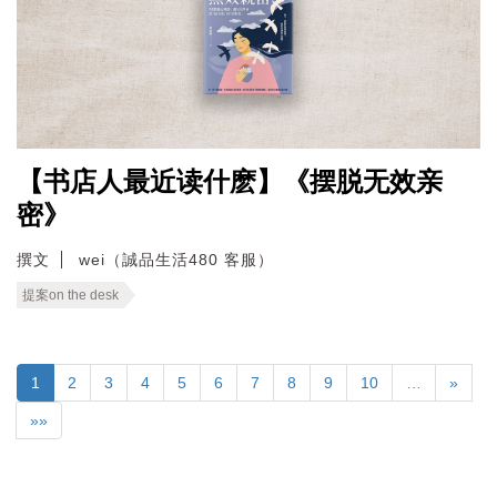
【书店人最近读什麽】《摆脱无效亲
密》
撰文
wei（誠品生活480 客服）
提案on the desk
1
2
3
4
5
6
7
8
9
10
…
»
»»