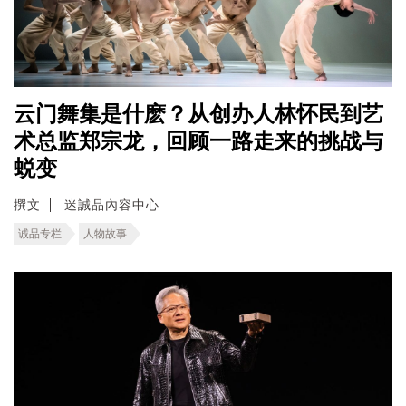
云门舞集是什麽？从创办人林怀民到艺
术总监郑宗龙，回顾一路走来的挑战与
蜕变
撰文
迷誠品內容中心
诚品专栏
人物故事