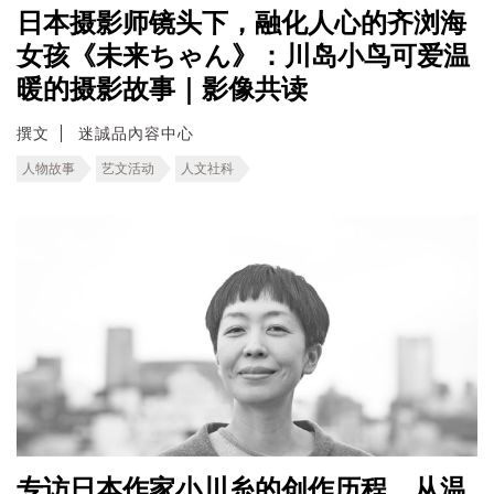
日本摄影师镜头下，融化人心的齐浏海
女孩《未来ちゃん》：川岛小鸟可爱温
暖的摄影故事｜影像共读
撰文
迷誠品內容中心
人物故事
艺文活动
人文社科
专访日本作家小川糸的创作历程，从温