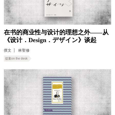
在书的商业性与设计的理想之外——从
《设计．Design．デザイン》谈起
撰文
林聖修
提案on the desk