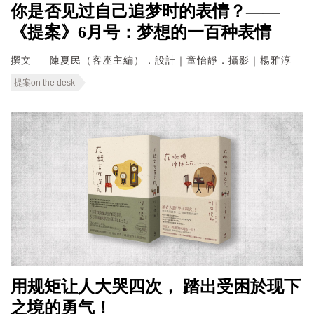
你是否见过自己追梦时的表情？——
《提案》6月号：梦想的一百种表情
撰文
陳夏民（客座主編）．設計｜童怡靜．攝影｜楊雅淳
提案on the desk
用规矩让人大哭四次， 踏出受困於现下
之境的勇气！