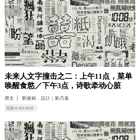
未来人文字撞击之二：上午11点，菜单
唤醒食慾／下午3点，诗歌牵动心脏
撰文
劉揚銘．設計｜劉乃嘉
提案on the desk