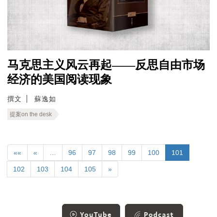
马克思主义风云再起——反思自由市场
经济的美国阅读现象
撰文
蘇逸如
提案on the desk
««
«
…
96
97
98
99
100
101
102
103
104
105
»