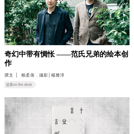
奇幻中带有惆怅 ——范氏兄弟的绘本创
作
撰文
賴柔蒨．攝影│楊雅淳
提案on the desk