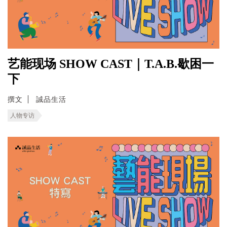
艺能现场 SHOW CAST｜T.A.B.歇困一
下
撰文
誠品生活
人物专访