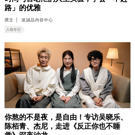
路」的优雅
撰文
迷誠品內容中心
人物专访
你熬的不是夜，是自由！专访吴晓乐、
陈栢青、杰尼，走进《反正你也不睡