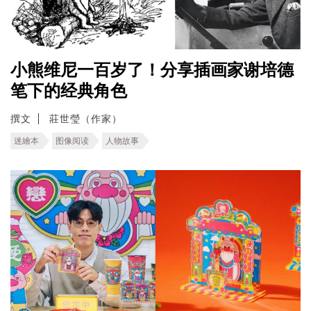
小熊维尼一百岁了！分享插画家谢培德
笔下的经典角色
撰文
莊世瑩（作家）
迷繪本
图像阅读
人物故事