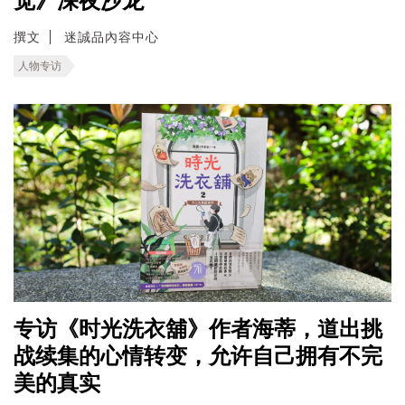
觉》深夜沙龙
撰文
迷誠品內容中心
人物专访
专访《时光洗衣舖》作者海蒂，道出挑
战续集的心情转变，允许自己拥有不完
美的真实