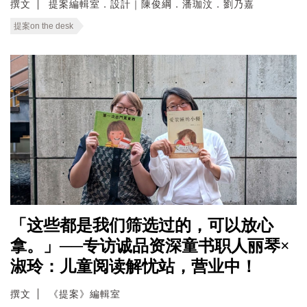
撰文
提案編輯室．設計｜陳俊綱．潘珈汶．劉乃嘉
提案on the desk
「这些都是我们筛选过的，可以放心
拿。」──专访诚品资深童书职人丽琴×
淑玲：儿童阅读解忧站，营业中！
撰文
《提案》編輯室