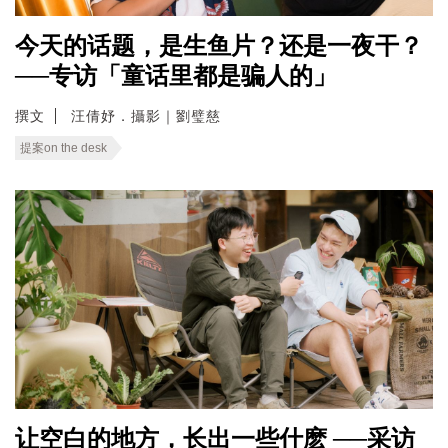
今天的话题，是生鱼片？还是一夜干？
──专访「童话里都是骗人的」
撰文
汪倩妤．攝影｜劉璧慈
提案on the desk
让空白的地方，长出一些什麽 ──采访