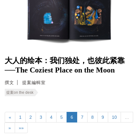
大人的绘本：我们独处，也彼此紧靠
──The Coziest Place on the Moon
撰文
提案編輯室
提案on the desk
«
1
2
3
4
5
6
7
8
9
10
…
»
»»