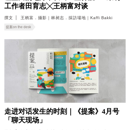
工作者田育志╳王柄富对谈
撰文
王柄富．攝影｜林昶志．採訪場地｜Kaffi Bakki
提案on the desk
走进对话发生的时刻｜《提案》4月号
「聊天现场」