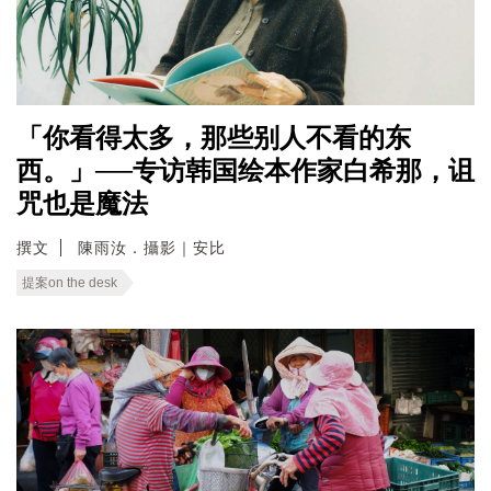
「你看得太多，那些别人不看的东
西。」──专访韩国绘本作家白希那，诅
咒也是魔法
撰文
陳雨汝．攝影｜安比
提案on the desk