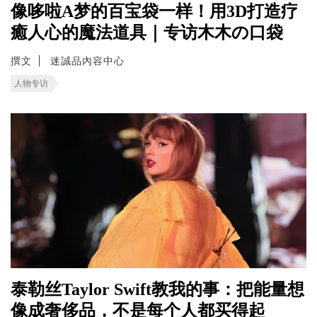
像哆啦A梦的百宝袋一样！用3D打造疗
癒人心的魔法道具｜专访木木の口袋
撰文
迷誠品內容中心
人物专访
泰勒丝Taylor Swift教我的事：把能量想
像成奢侈品，不是每个人都买得起