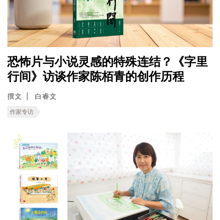
恐怖片与小说灵感的特殊连结？《字里
行间》访谈作家陈栢青的创作历程
撰文
白睿文
作家专访