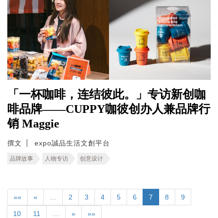
「一杯咖啡，连结彼此。」专访新创咖
啡品牌——CUPPY咖彼创办人兼品牌行
销 Maggie
撰文
expo誠品生活文創平台
品牌故事
人物专访
创意设计
««
«
…
2
3
4
5
6
7
8
9
10
11
…
»
»»