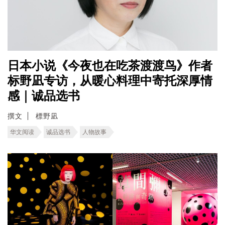
日本小说《今夜也在吃茶渡渡鸟》作者
标野凪专访，从暖心料理中寄托深厚情
感｜诚品选书
撰文
標野凪
华文阅读
诚品选书
人物故事