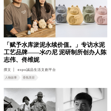
「赋予水库淤泥永续价值。」专访水泥
工艺品牌——氺の尼 泥研制所创办人陈
志伟、佟维妮
撰文
expo誠品生活文創平台
人物故事
香氛美容