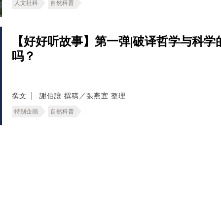
人文社科
自然科普
【好好听故事】第一弹|破译哲学与科学
吗？
撰文
謝伯讓 撰稿／張燕宜 整理
特别企画
自然科普