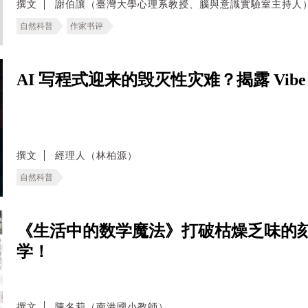
撰文
謝伯讓（臺灣大學心理系教授、腦與意識實驗室主持人
自然科普
作家书评
AI 写程式迎来的毁灭性灾难？揭露 Vibe 
撰文
經理人（林柏源）
自然科普
《生活中的数学魔法》打破枯燥乏味的
学！
撰文
陳名莉（南港國小教師）