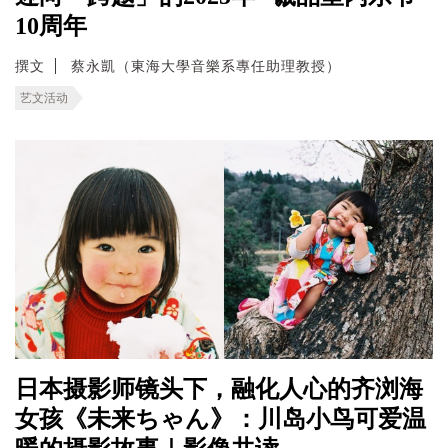
10周年
撰文
蔡永凱（東海大學音樂系專任助理教授）
艺文活动
日本摄影师镜头下，融化人心的齐浏海
女孩《未来ちゃん》：川岛小鸟可爱温