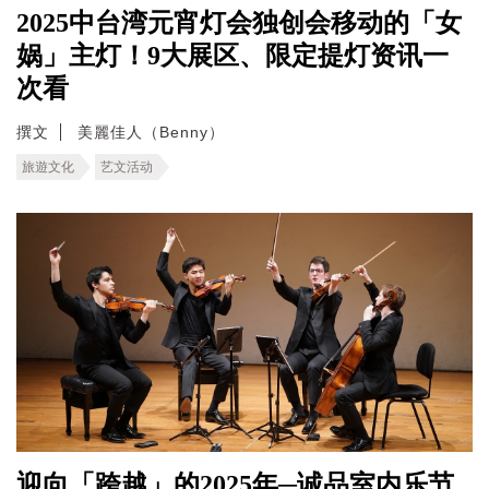
2025中台湾元宵灯会独创会移动的「女
娲」主灯！9大展区、限定提灯资讯一
次看
撰文
美麗佳人（Benny）
旅遊文化
艺文活动
迎向「跨越」的2025年─诚品室内乐节