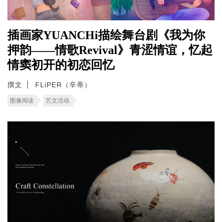
插画家YUANCHi描绘舞台剧《我为你
押韵——情歌Revival》青涩情谊，忆起
情窦初开的初恋回忆
撰文
FLiPER（辛蒂）
图像阅读
艺文活动