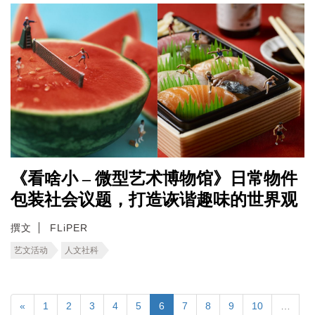
《看啥小 – 微型艺术博物馆》日常物件
包装社会议题，打造诙谐趣味的世界观
撰文
FLiPER
艺文活动
人文社科
«
1
2
3
4
5
6
7
8
9
10
…