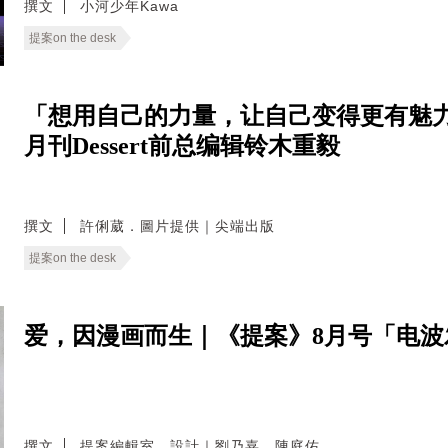
撰文
小河少年Kawa
提案on the desk
「想用自己的力量，让自己变得更有魅力
月刊Dessert前总编辑铃木重毅
撰文
許俐葳．圖片提供｜尖端出版
提案on the desk
爱，因漫画而生｜《提案》8月号「电
撰文
提案編輯室．設計｜劉乃嘉．陳庭佑