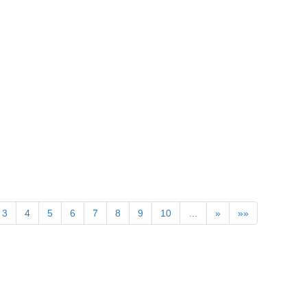
》
3
4
5
6
7
8
9
10
…
»
»»