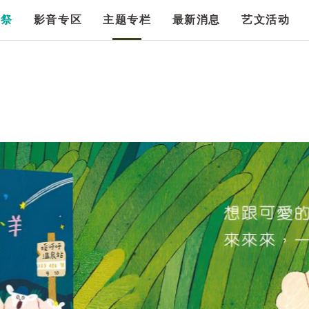
漫祭
影音专区
主题专栏
最新消息
艺文活动