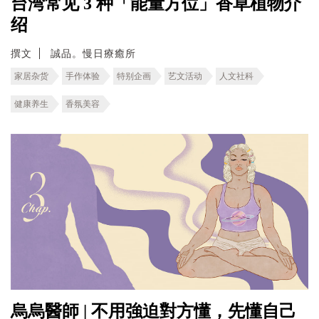
台湾常见 3 种「能量方位」香草植物介
绍
撰文
誠品。慢日療癒所
家居杂货
手作体验
特别企画
艺文活动
人文社科
健康养生
香氛美容
烏烏醫師 | 不用強迫對方懂，先懂自己