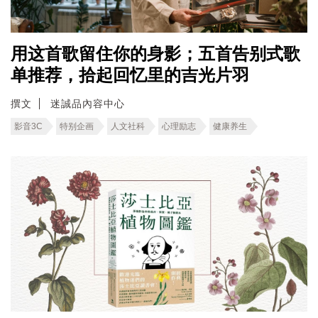
用这首歌留住你的身影；五首告别式歌
单推荐，拾起回忆里的吉光片羽
撰文
迷誠品內容中心
影音3C
特别企画
人文社科
心理励志
健康养生