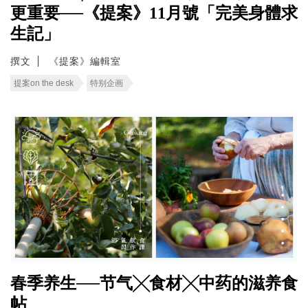
更重要──《提案》11月號「完美身體求
生記」
撰文
《提案》編輯室
提案on the desk
特别企画
春季养生──节气╳食材╳中药的滋养食
帖