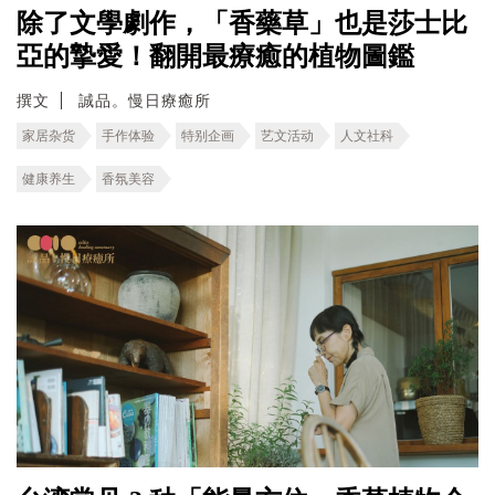
除了文學劇作，「香藥草」也是莎士比
亞的摯愛！翻開最療癒的植物圖鑑
撰文
誠品。慢日療癒所
家居杂货
手作体验
特别企画
艺文活动
人文社科
健康养生
香氛美容