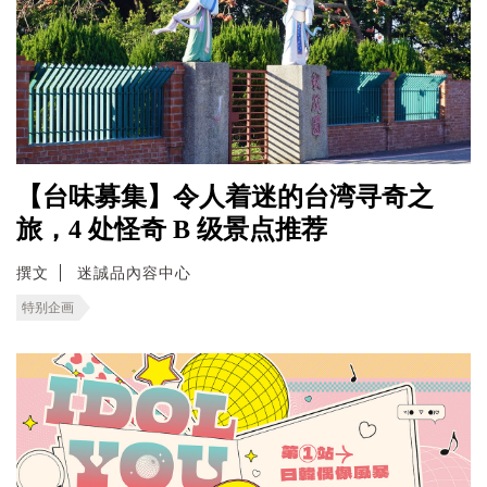
【台味募集】令人着迷的台湾寻奇之
旅，4 处怪奇 B 级景点推荐
撰文
迷誠品內容中心
特别企画