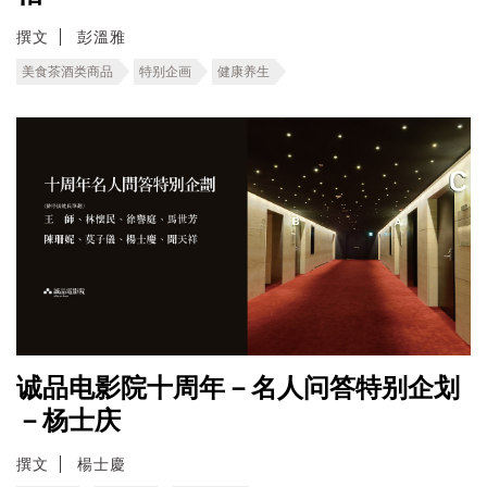
撰文
彭溫雅
美食茶酒类商品
特别企画
健康养生
诚品电影院十周年－名人问答特别企划
－杨士庆
撰文
楊士慶