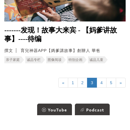
-------发现！故事大来宾 - 【妈爹讲故
事】----待编
撰文
育兒神器APP【媽爹講故事】創辦人 華爸
亲子家庭
诚品专栏
图像阅读
特别企画
诚品儿童
«
1
2
3
4
5
»