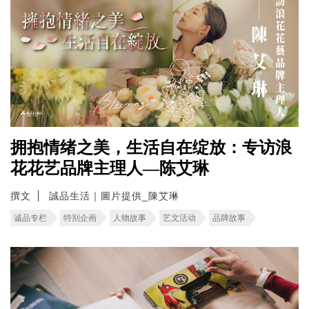
拥抱情绪之美，生活自在绽放：专访浪
花花艺品牌主理人—陈艾琳
撰文
誠品生活｜圖片提供_陳艾琳
诚品专栏
特别企画
人物故事
艺文活动
品牌故事