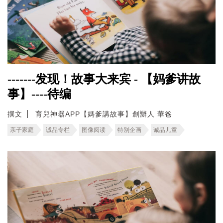
-------发现！故事大来宾 - 【妈爹讲故
事】----待编
撰文
育兒神器APP【媽爹講故事】創辦人 華爸
亲子家庭
诚品专栏
图像阅读
特别企画
诚品儿童