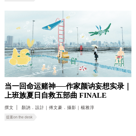
当一回命运赌神──作家颜讷妄想实录｜
上班族夏日自救五部曲 FINALE
撰文
顏訥．設計｜傅文豪．攝影｜楊雅淳
提案on the desk