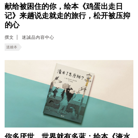
献给被困住的你，绘本《鸡蛋出走日
记》来趟说走就走的旅行，松开被压抑
的心
撰文
迷誠品內容中心
迷繪本
你多厌世，世界就有多蓝；绘本《淹水