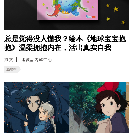
总是觉得没人懂我？绘本《地球宝宝抱
抱》温柔拥抱内在，活出真实自我
撰文
迷誠品內容中心
迷繪本