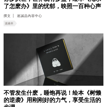
了怎麽办》里的忧郁，映照一百种心声
撰文
迷誠品內容中心
迷繪本
不管发生什麽，睡饱再说！绘本《树懒
的逆袭》用刚刚好的力气，享受生活的