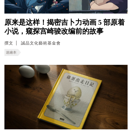
原来是这样！揭密吉卜力动画 5 部原着
小说，窥探宫崎骏改编前的故事
撰文
誠品文化藝術基金會
迷繪本