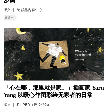
步调
撰文
迷誠品內容中心
迷繪本
「心在哪，那里就是家。」插画家 Yaru
Yang 以暖心作图彩绘无家者的日常
撰文
FLiPER（云 ʕ•͡-•ʔฅ）