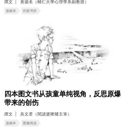
撰文
黃揚名（輔仁大學心理學系副教授）
迷繪本
作家书评
四本图文书从孩童单纯视角，反思原爆
带来的创伤
撰文
吳文君（閱讀盪鞦韆主筆）
迷繪本
图像阅读