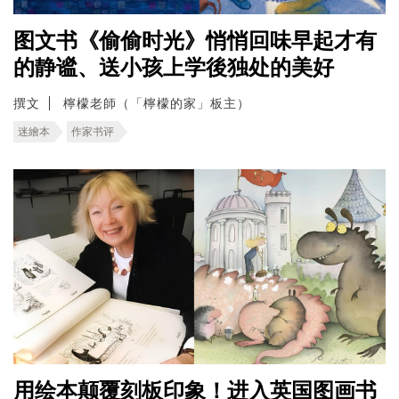
图文书《偷偷时光》悄悄回味早起才有
的静谧、送小孩上学後独处的美好
撰文
檸檬老師（「檸檬的家」板主）
迷繪本
作家书评
用绘本颠覆刻板印象！进入英国图画书