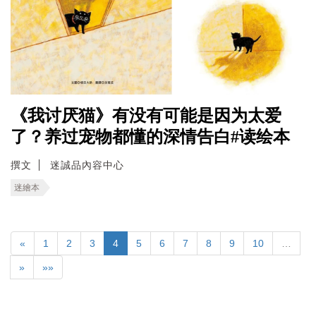
《我讨厌猫》有没有可能是因为太爱
了？养过宠物都懂的深情告白#读绘本
撰文
迷誠品內容中心
迷繪本
«
1
2
3
4
5
6
7
8
9
10
…
»
»»