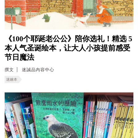
《100个耶诞老公公》陪你选礼！精选 5
本人气圣诞绘本，让大人小孩提前感受
节日魔法
撰文
迷誠品內容中心
迷繪本