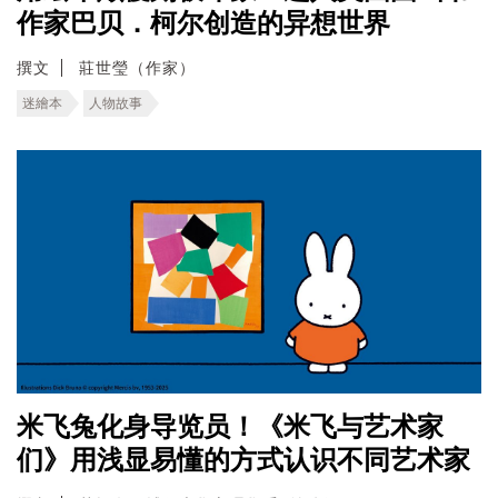
作家巴贝．柯尔创造的异想世界
撰文
莊世瑩（作家）
迷繪本
人物故事
米飞兔化身导览员！《米飞与艺术家
们》用浅显易懂的方式认识不同艺术家