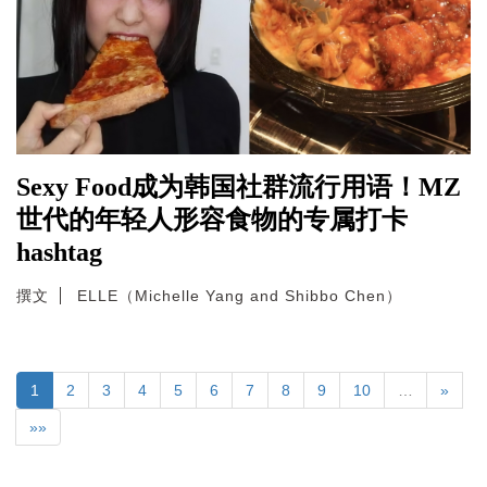
Sexy Food成为韩国社群流行用语！MZ
世代的年轻人形容食物的专属打卡
hashtag
撰文
ELLE（Michelle Yang and Shibbo Chen）
1
2
3
4
5
6
7
8
9
10
…
»
»»