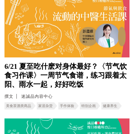
6/21 夏至吃什麽对身体最好？〈节气饮
食习作课〉一周节气食谱，练习跟着太
阳、雨水一起，好好吃饭
撰文
迷誠品內容中心
美食茶酒类商品
家居杂货
手作体验
特别企画
健康养生