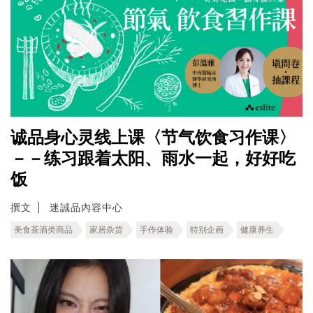
诚品身心灵线上课〈节气饮食习作课〉
－－练习跟着太阳、雨水一起，好好吃
饭
撰文
迷誠品內容中心
美食茶酒类商品
家居杂货
手作体验
特别企画
健康养生