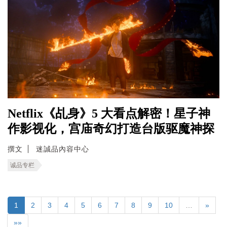
Netflix《乩身》5 大看点解密！星子神
作影视化，宫庙奇幻打造台版驱魔神探
撰文
迷誠品內容中心
诚品专栏
1
2
3
4
5
6
7
8
9
10
…
»
»»