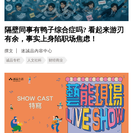
隔壁同事有鸭子综合症吗? 看起来游刃
有余，事实上身陷职场焦虑！
撰文
迷誠品內容中心
诚品专栏
人文社科
财经商业