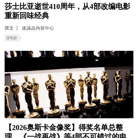
莎士比亚逝世410周年，从4部改编电影
重新回味经典
撰文
迷誠品內容中心
迷电影
【2026奥斯卡金像奖】得奖名单总整
理，《一战再战》等4部不可错过的电