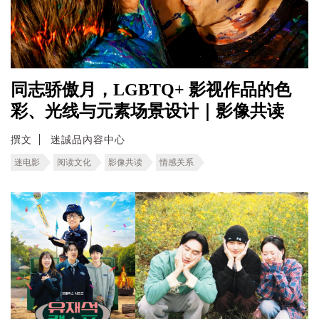
同志骄傲月，LGBTQ+ 影视作品的色
彩、光线与元素场景设计｜影像共读
撰文
迷誠品內容中心
迷电影
阅读文化
影像共读
情感关系