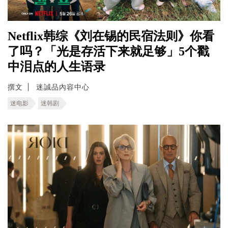
Netflix韩综《刘在锡的民宿法则》你看
了吗？「光是存活下来就足够」5个戳
中泪点的人生语录
撰文
迷誠品內容中心
迷电影
迷韩剧