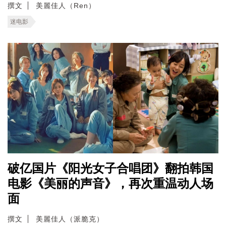
撰文
美麗佳人（Ren）
迷电影
破亿国片《阳光女子合唱团》翻拍韩国
电影《美丽的声音》，再次重温动人场
面
撰文
美麗佳人（派脆克）