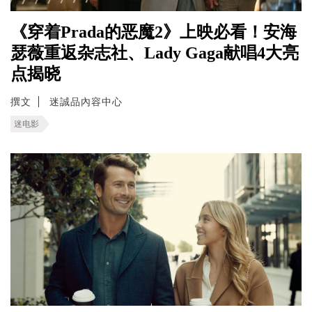
《穿着Prada的恶魔2》上映必看！安海
瑟薇重返杂志社、Lady Gaga献唱4大亮
点揭晓
撰文
迷誠品內容中心
迷电影