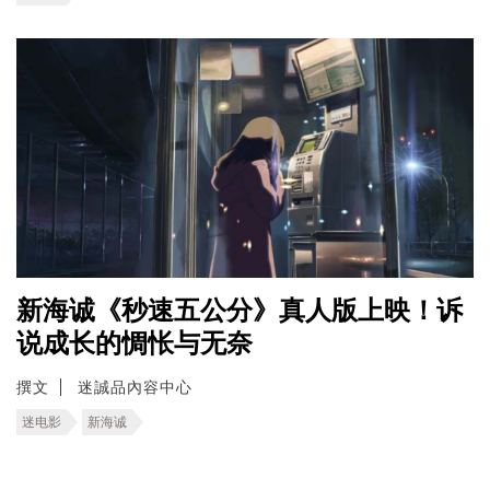
新海诚《秒速五公分》真人版上映！诉
说成长的惆怅与无奈
撰文
迷誠品內容中心
迷电影
新海诚