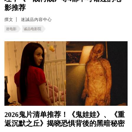
影推荐
撰文
迷誠品內容中心
迷电影
诚品电影院
2026鬼片清单推荐！《鬼娃娃》、《重
返沉默之丘》揭晓恐惧背後的黑暗秘密