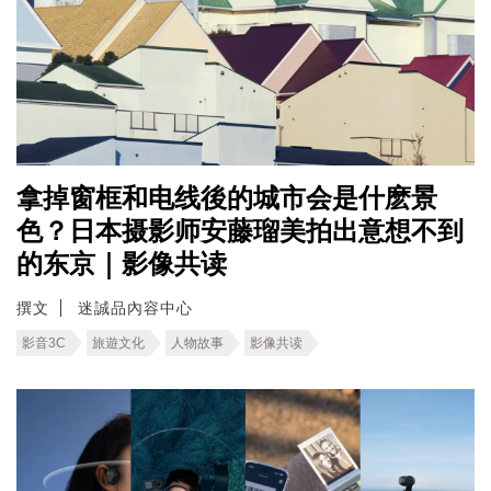
拿掉窗框和电线後的城市会是什麽景
色？日本摄影师安藤瑠美拍出意想不到
的东京｜影像共读
撰文
迷誠品內容中心
影音3C
旅遊文化
人物故事
影像共读