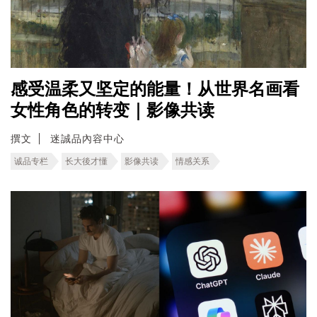
感受温柔又坚定的能量！从世界名画看
女性角色的转变｜影像共读
撰文
迷誠品內容中心
诚品专栏
长大後才懂
影像共读
情感关系